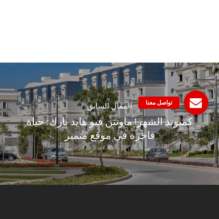
المقال السابق
كمبوند الشهر! ماونتن فيو هايد بارك: حياة
فاخرة في موقع متميز