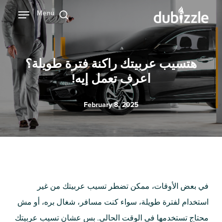
Ski
Menu
بحث
t
mai
conten
هتسيب عربيتك راكنة فترة طويلة؟
اعرف تعمل إيه!
February 8, 2025
في بعض الأوقات، ممكن تضطر تسيب عربيتك من غير
استخدام لفترة طويلة، سواء كنت مسافر، شغال بره، أو مش
محتاج تستخدمها في الوقت الحالي. بس عشان تسيب عربيتك