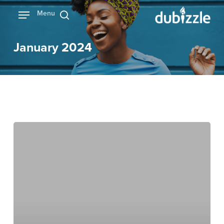
Ski
Menu
بحث
t
mai
January 2024
conten