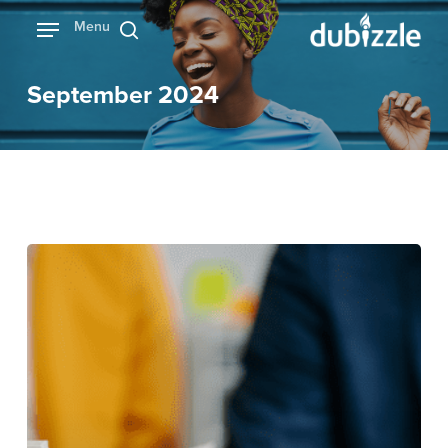
Ski
Menu
بحث
t
mai
September 2024
conten