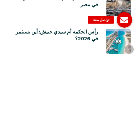
في مصر
رأس الحكمة أم سيدي حنيش: أين تستثمر
في 2026؟
نيسان صني أم هيونداي أكسنت RB؟
مقارنة بين اثنتين من أكثر سيارات السيدان
مبيعًا في مصر