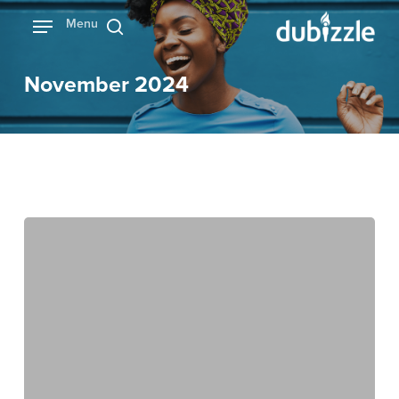
Ski
Menu
بحث
t
mai
November 2024
conten