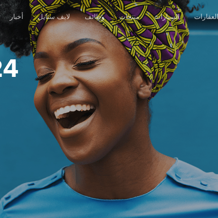
لعقارات
السيارات
منتجات
وظائف
لايف ستايل
أخبار
24