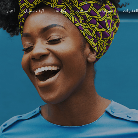
لعقارات
السيارات
منتجات
وظائف
لايف ستايل
أخبار