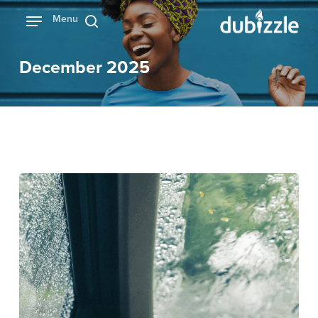
Ski
Menu
بحث
t
mai
December 2025
conten