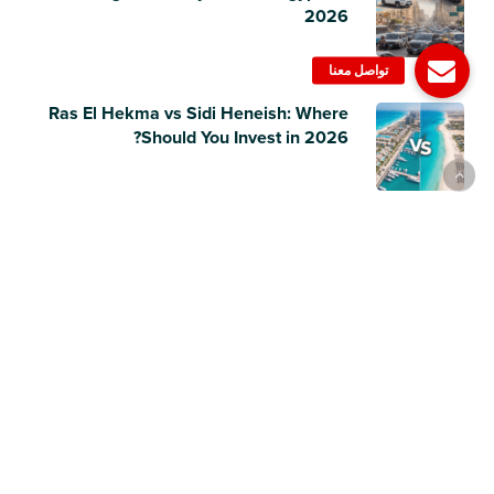
2026
Ras El Hekma vs Sidi Heneish: Where
Should You Invest in 2026?
Nissan Sunny vs Hyundai Accent RB:
Two of Egypt’s Best-Selling Sedans
Compared