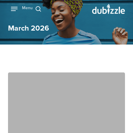
Ski
Menu
بحث
t
mai
March 2026
conten