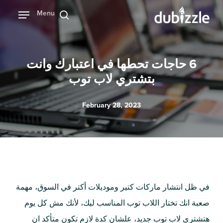
Ski
Menu
بحث
t
mai
conten
6 حاجات تحطها في اعتبارك وانت
بتشتري لاب توب
February 28, 2023
في ظل انتشار ماركات كتير وموديلات أكتر في السوق، مهمة
صعبة انك تختار اللاب توب المناسب ليك، لأنك مش كل يوم
هتشتري لاب توب جديد، علشان كدة لازم تكون متأكد ان