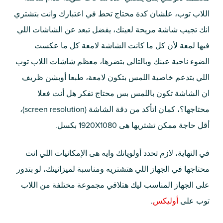
اللاب توب، علشان كدة محتاج تحط في اعتبارك وانت بتشتري
انك تجيب شاشة مريحة لعينك، يفضل تبعد عن الشاشات اللي
فيها لمعة لأن كل ما كانت الشاشة لامعة كل ما عكست
الضوء ناحية عينك وبالتالي بتضرها، معظم شاشات اللاب توب
اللي بتدعم خاصية اللمس بتكون لامعة، طبعا أوبشن ظريف
ان الشاشة تكون باللمس بس محتاج تفكر هل أنت فعلا
محتاجها؟، كمان اتأكد من دقة الشاشة (screen resolution)،
أقل حاجة ممكن تشتريها هى 1920X1080 بكسل.
في النهاية، لازم تحدد أولوياتك وايه هى الإمكانيات اللي انت
محتاجها في الجهاز اللي هتشتريه ومناسبة لميزانيتك، لو بتدور
على الجهاز المناسب ليك هتلاقي مجموعة مختلفة من اللاب
توب على
أوليكس
.