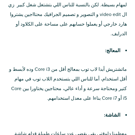
لمهام بسيطة. لكن بالنسبة للناس اللي بتشتغل شغل كبير زي
ال video edit و التصوير و تصميم الجرافيك محتااجين يشتروا
هارد خارجي أو يعملوا حسابهم على مساحة على الكلاود أو
الدرايف.
المعالج:
ماتشتريش أبدا لاب توب بمعالج أقل من Core i3 وده لأبسط و
أقل استخدام، أما للناس اللي بتستخدم اللاب توب في مهام
كتير ومحتاجة سرعة و أداء عالي، محتاجين يختاورا بين Core
i5 أو Core i7 بناءا على معدل استخدامهم.
الشاشة:
معظمنا دلوقتي بقى يقضي عدد ساعات طويلة قدام شاشة