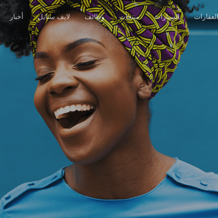
لعقارات
السيارات
منتجات
وظائف
لايف ستايل
أخبار