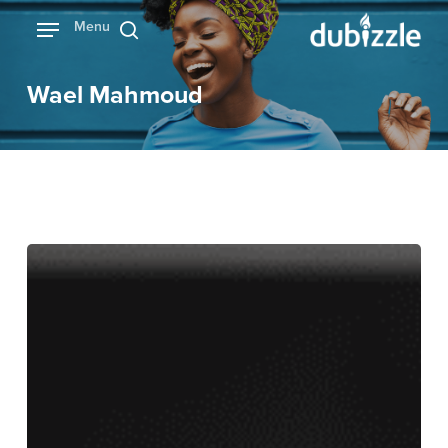
Ski
Menu
بحث
t
mai
Wael Mahmoud
conten