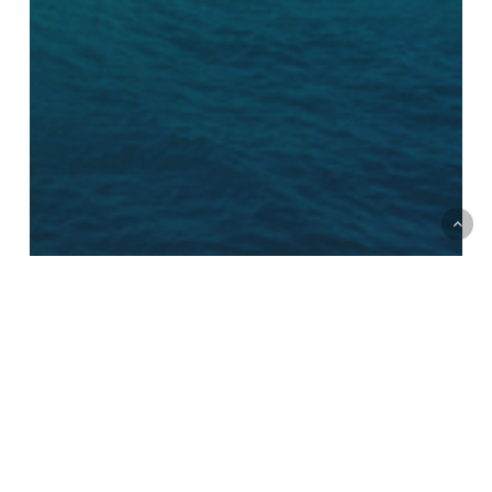
لايف ستايل
هتروح فين في أجازة الصيف الجاية؟
شوية اماكن لازم تبص عليها