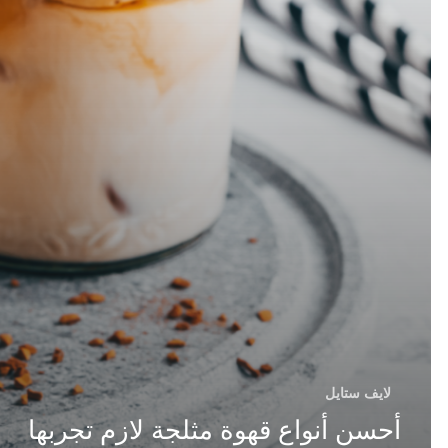
لايف ستايل
أحسن أنواع قهوة مثلجة لازم تجربها