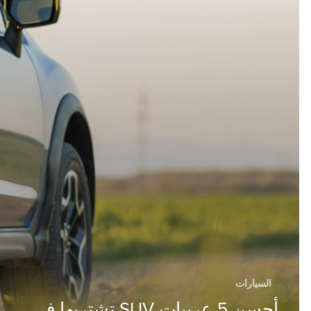
السيارات
أحسن 5 عربيات SUV تشتريها في