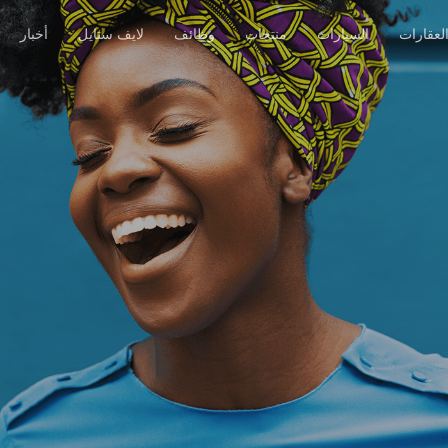
لعقارات
السيارات
منتجات
وظائف
لايف ستايل
أخبار