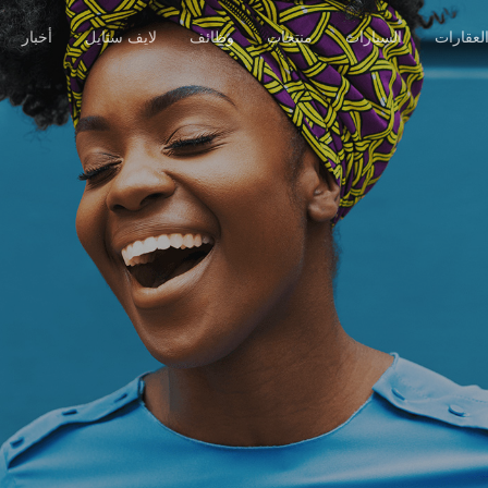
لعقارات
السيارات
منتجات
وظائف
لايف ستايل
أخبار