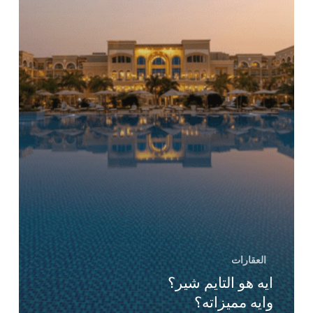
العقارات
ايه هو التايم شير؟
وايه مميزاته؟