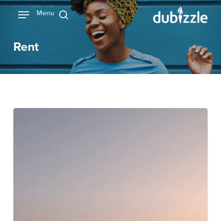
Ski
Menu
بحث
t
mai
Rent
conten