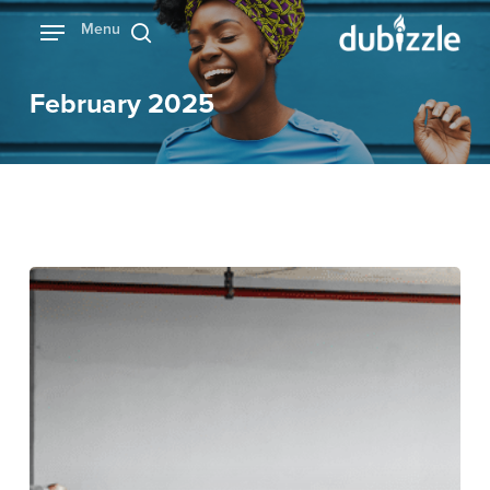
Ski
Menu
بحث
t
mai
February 2025
conten