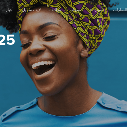
لعقارات
السيارات
منتجات
وظائف
لايف ستايل
أخبار
25