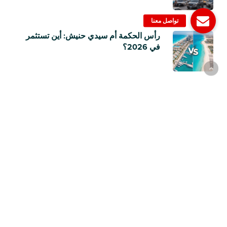
رأس الحكمة أم سيدي حنيش: أين تستثمر
في 2026؟
نيسان صني أم هيونداي أكسنت RB؟
مقارنة بين اثنتين من أكثر سيارات السيدان
مبيعًا في مصر
© 2006-2023 Dubizzle