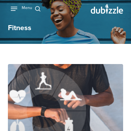
Ski
Menu
بحث
t
mai
Fitness
conten