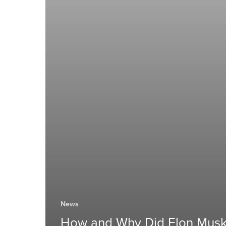
News
How and Why Did Elon Musk