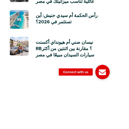
عائلية تناسب ميزانيتك في مصر
رأس الحكمة أم سيدي حنيش: أين
تستثمر في 2026؟
نيسان صني أم هيونداي أكسنت
RB؟ مقارنة بين اثنتين من أكثر
سيارات السيدان مبيعًا في مصر
twitter
facebook
linkedin
youtube
instagram