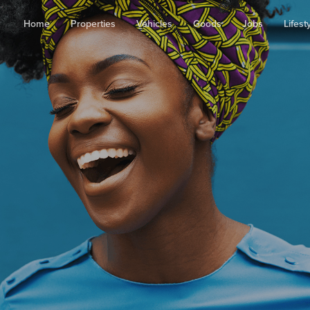
Home
Properties
Vehicles
Goods
Jobs
Lifest