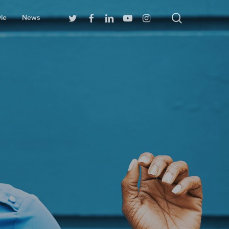
search
Twitter
Facebook
Linkedin
Youtube
Instagram
yle
News