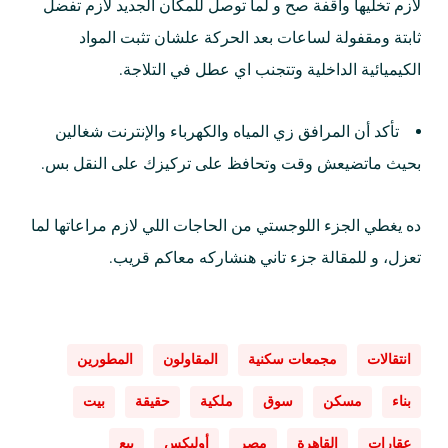
لازم تخليها واقفة صح و لما توصل للمكان الجديد لازم تفضل
ثابتة ومقفولة لساعات بعد الحركة علشان تثبت المواد
الكيميائية الداخلية وتتجنب اي عطل في التلاجة.
تأكد أن المرافق زي المياه والكهرباء والإنترنت شغالين
بحيث ماتضيعش وقت وتحافظ على تركيزك على النقل بس.
ده يغطي الجزء اللوجستي من الحاجات اللي لازم مراعاتها لما
تعزل، و للمقالة جزء تاني هنشاركه معاكم قريب.
انتقالات
مجمعات سكنية
المقاولون
المطورين
بناء
مسكن
سوق
ملكية
حقيقة
بيت
عقارات
القاهرة
مصر
أوليكس
بيع