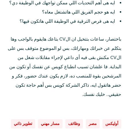
ايه هى أهم التحديات اللي ممكن تواجهك في الوظيفة دي؟
ايه هو حجم الفريق اللي هاتشتغل معاه؟
ايه هى فرص الترقية في الوظيفة اللي هاتكون فيها؟
باختصار، ساعات بتتخيل ان الCV بتاعك هايقوم بالواجب وها
يتكلم عن خبراتك ومهاراتك، بس لو الموضوع متوقف بس على
الCV مكنش بقى فيه أى داعي لإجراء مقابلات شغل من
البداية. فا علشان تسيب انطباع كويس عن نفسك أو تكون من
المرشحين بقوة للمنصب ده، لازم يكون عندك حضور، فكر و
حضر هاتقول ايه، ذاكر الشركة كويس بس أهم حاجة تكون
حقيقي.. خليك نفسك.
أوليكس
مصر
وظائف
مسار مهني
تطوير ذاتي