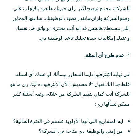
للشركة، محتاج توضح اكتر ازاي خبرتك هاتعود بالإيجاب على
وضع الشركة وازاى هاتقدر تضيف لوظيفتك، ساعتها المحاور
اللي بيسمعك هايحس قد ايه أنت محترف و واثق في نفسك
وعندك إمكانيات جيدة تخليك تاخد الوظيفة دي.
عدم طرح أى أسئلة:
في نهاية الإنترفيو؛ دايما المحاور بيسألك لو عندك أي أسئلة،
غلط جدا انك تقول “لا معنديش” لأن الإنترفيو ده ليك زي ما هو
للشركة أنت كمان بتقيم الشركة من خلاله، وفيه أسئلة كتير
ممكن تسألها زي:
ايه المشاريع اللي ليها الأولوية عندهم في الفترة الحالية؟
من إمتي والوظيفة دي متاحة في الشركة؟