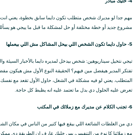
4- خليك مبادر
مهم جدا لو مديرك شخص متطلب تكون دايما سابق بخطوة، يعني انت الل
مشروع جديد أو خطة مختلفة أو حل لمشكلة ما قبل ما ييجي هو يسأل
5- حاول دايما تكون الشخص اللي بيحل المشاكل مش اللي بيعملها
تيجي نتخيل سيناريوهين: شخص بيدخل لمديره دايما بالأخبار السيئة وال
تفتكر المدير هيفضل مين فيهم؟ الحقيقة النوع الأول مش هيكون م
المتطلب. يعني لو فيه مشكلة في الشغل، حاول الأول تقعد مع نفسك
تعرض عليه الحلول دي بدل ما تعتمد عليه انه يظبط كل حاجة.
6- تجنب الكلام عن مديرك مع زملائك في المكتب
دي من الغلطات الشائعة اللي بيقع فيها كتير من الناس في مكان الشغل
مع زملائنا كا نوع من التنفيس، بس خليك عارف ان الطريقة دي ممكن 