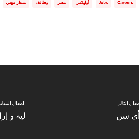
Careers
Jobs
أوليكس
مصر
وظائف
مسار مهني
مقال التالي
المقال الساب
أى سن
ليه و إز