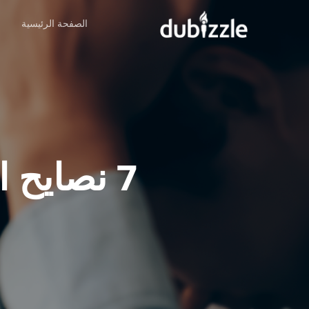
Ski
الصفحة الرئيسية
ا
t
mai
conten
7 نصايح ازاي تتعامل مع مديرك الصعب