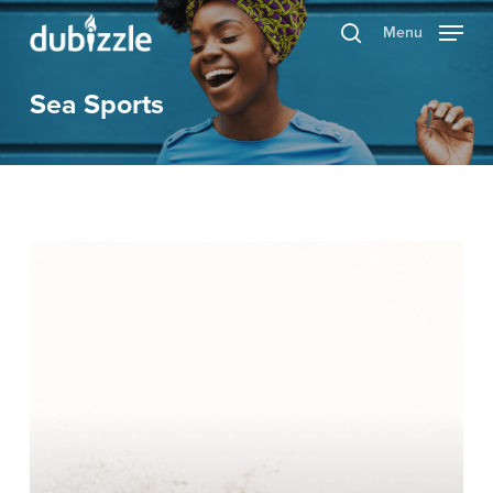
Skip
Menu
search
to
main
Sea Sports
content