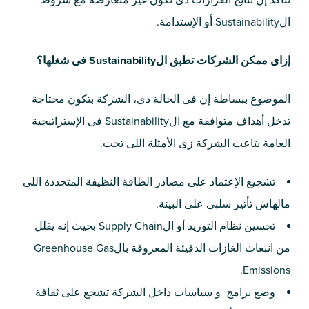
تتأكد إن نتايج القرارات دى تكون غير متعارضة مع شروط
الSustainability أو الإستدامة.
إزاى ممكن الشركات تطبق الSustainability فى شغلها؟
الموضوع ببساطة إن فى الحالة دى، الشركة بتكون محتاجة
تدخل أهداف متوافقة مع الSustainability فى الإستراتيجية
العامة بتاعت الشركة زى الأمثلة اللى تحت.
تشجيع الإعتماد على مصادر الطاقة النظيفة المتجددة اللى
مالهاش تأثير سلبى على البيئة.
تحسين نظام التوريد أو الSupply Chain بحيث إنه يقلل
من انبعاث الغازات الدفيئة المعروفة بالGreenhouse Gas
Emissions.
وضع برامج و سياسات داخل الشركة تشجع على ثقافة