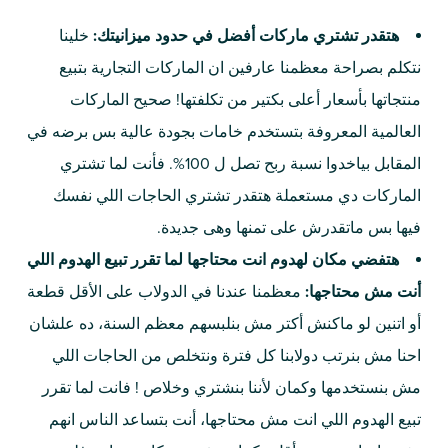
هتقدر تشتري ماركات أفضل في حدود ميزانيتك:
خلينا
نتكلم بصراحة معظمنا عارفين ان الماركات التجارية بتبيع
منتجاتها بأسعار أعلى بكتير من تكلفتها! صحيح الماركات
العالمية المعروفة بتستخدم خامات بجودة عالية بس برضه في
المقابل بياخدوا نسبة ربح تصل ل 100%. فأنت لما تشتري
الماركات دي مستعملة هتقدر تشتري الحاجات اللي نفسك
فيها بس ماتقدرش على تمنها وهى جديدة.
هتفضي مكان لهدوم انت محتاجها لما تقرر تبيع الهدوم اللي
أنت مش محتاجها:
معظمنا عندنا في الدولاب على الأقل قطعة
أو اتنين لو ماكنش أكتر مش بنلبسهم معظم السنة، ده علشان
احنا مش بنرتب دولابنا كل فترة ونتخلص من الحاجات اللي
مش بنستخدمها وكمان لأننا بنشتري وخلاص ! فانت لما تقرر
تبيع الهدوم اللي انت مش محتاجها، أنت بتساعد الناس انهم