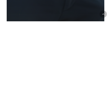
وظائف
الإستدامة أو الSustainability فى عالم
البيزنس و الشركات