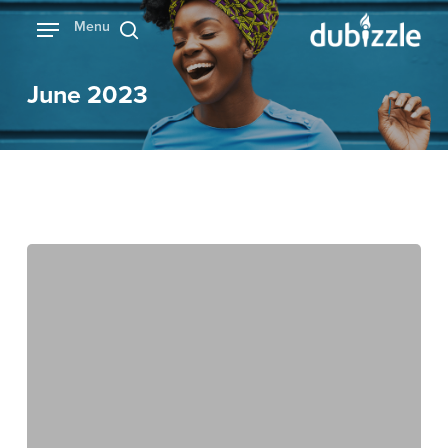
Ski
Menu
بحث
t
mai
June 2023
conten