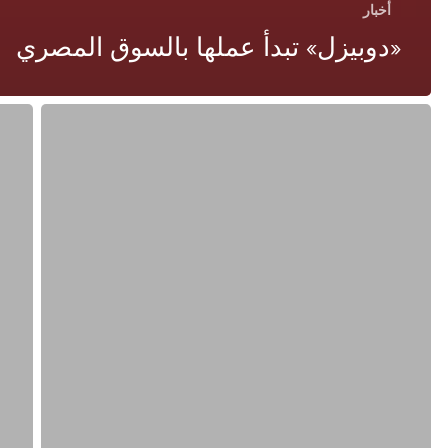
أخبار
«دوبيزل» تبدأ عملها بالسوق المصري