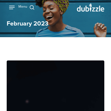
Ski
Menu
بحث
t
mai
February 2023
conten