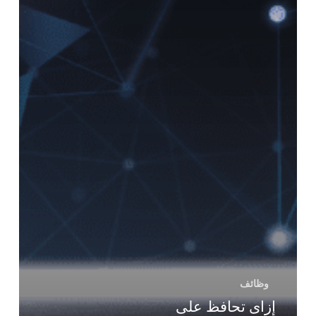
وظائف
إزاى تحافظ على